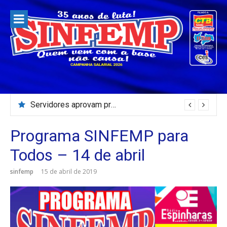
Pular
para
o
conteúdo
Servidores aprovam prestação de contas 2025 e previsão orçamentária para 2027 do SINFEMP
Programa SINFEMP para
Todos – 14 de abril
sinfemp
15 de abril de 2019