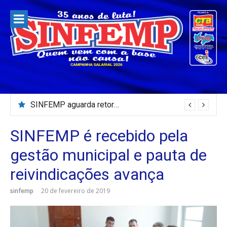
Pular
para
o
conteúdo
SINFEMP aguarda retorno as demandas dos servidores de Patos até dia 13 de agosto
SINFEMP é recebido pela
gestão municipal e pauta de
reivindicações avança
sinfemp
20 de fevereiro de 2019