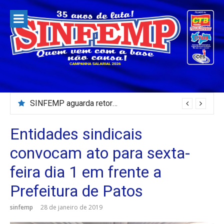
Pular
para
o
conteúdo
SINFEMP aguarda retorno as demandas dos servidores de Patos até dia 13 de agosto
Entidades sindicais
convocam ato para sexta-
feira dia 1 em frente a
Prefeitura de Patos
sinfemp
28 de janeiro de 2019