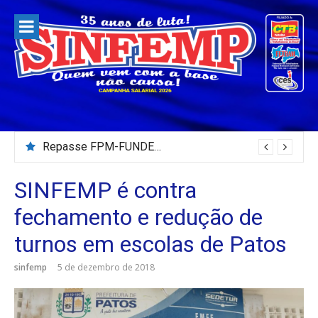
Pular
para
o
conteúdo
Repasse FPM-FUNDEB – Julho/2026
SINFEMP é contra
fechamento e redução de
turnos em escolas de Patos
sinfemp
5 de dezembro de 2018