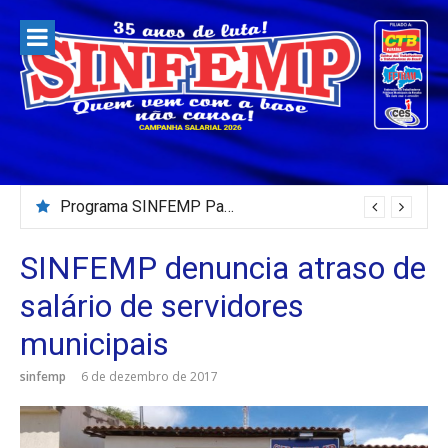
Pular
para
o
conteúdo
Programa SINFEMP Para Todos – 02/08/2026
SINFEMP denuncia atraso de
salário de servidores
municipais
sinfemp
6 de dezembro de 2017