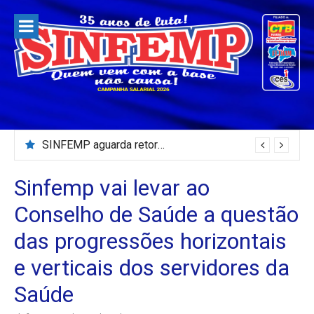
Pular
para
o
conteúdo
SINFEMP aguarda retorno as demandas dos servidores de Patos até dia 13 de agosto
Sinfemp vai levar ao
Conselho de Saúde a questão
das progressões horizontais
e verticais dos servidores da
Saúde