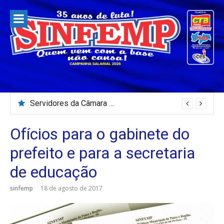
Pular
para
o
conteúdo
Servidores da Câmara Municipal de Patos paralisam e fazem protesto
Ofícios para o gabinete do
prefeito e para a secretaria
de educação
sinfemp
18 de agosto de 2017