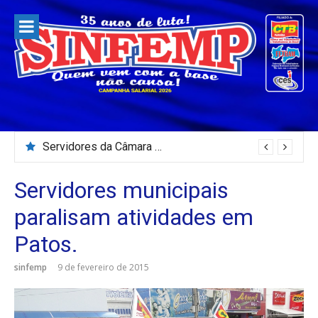
Pular
para
o
conteúdo
Servidores da Câmara Municipal de Patos paralisam e fazem protesto
Servidores municipais
paralisam atividades em
Patos.
sinfemp
9 de fevereiro de 2015