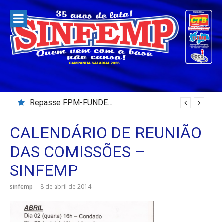
Pular
para
o
conteúdo
Repasse FPM-FUNDEB – Julho/2026
CALENDÁRIO DE REUNIÃO
DAS COMISSÕES –
SINFEMP
sinfemp
8 de abril de 2014