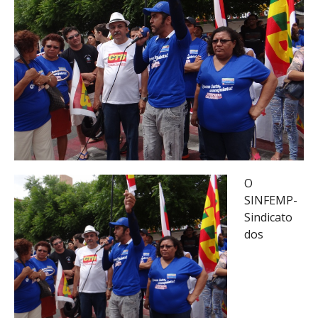
O
SINFEMP-
Sindicato
dos