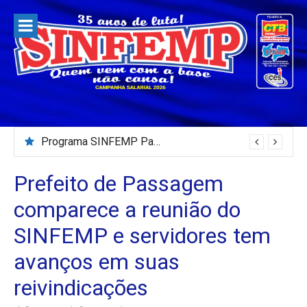
Pular
para
o
conteúdo
Programa SINFEMP Para Todos – 02/08/2026
Prefeito de Passagem
comparece a reunião do
SINFEMP e servidores tem
avanços em suas
reivindicações