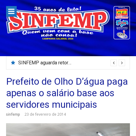
Pular
para
o
conteúdo
Servidores da Câmara Municipal de Patos paralisam e fazem protesto
SINFEMP aguarda retorno as demandas dos servidores de Patos até dia 13 de agosto
Prefeito de Olho D’água paga
apenas o salário base aos
servidores municipais
sinfemp
23 de fevereiro de 2014