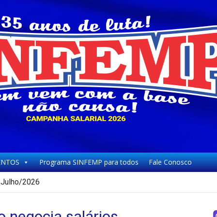
NTOS
Programa SINFEMP para todos
Fale Conosco
Julho/2026
o negocia salários