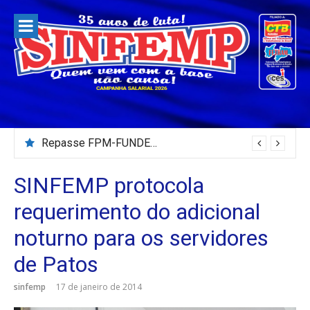
Pular
para
o
conteúdo
Repasse FPM-FUNDEB – Julho/2026
SINFEMP protocola
requerimento do adicional
noturno para os servidores
de Patos
sinfemp
17 de janeiro de 2014