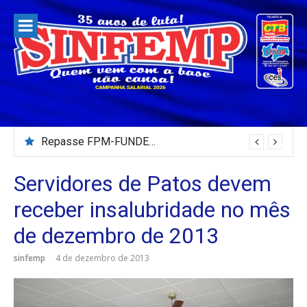
Pular
para
o
conteúdo
Repasse FPM-FUNDEB – Julho/2026
Servidores de Patos devem
receber insalubridade no mês
de dezembro de 2013
sinfemp
4 de dezembro de 2013