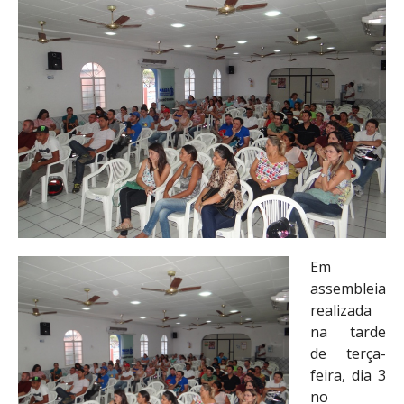
Em
assembleia
realizada
na tarde
de terça-
feira, dia 3
no