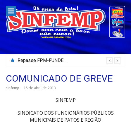
Pular
para
o
conteúdo
Repasse FPM-FUNDEB – Julho/2026
COMUNICADO DE GREVE
sinfemp
15 de abril de 2013
SINFEMP
SINDICATO DOS FUNCIONÁRIOS PÚBLICOS
MUNICPAIS DE PATOS E REGIÃO