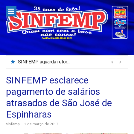
Pular
para
o
conteúdo
SINFEMP aguarda retorno as demandas dos servidores de Patos até dia 13 de agosto
SINFEMP esclarece
pagamento de salários
atrasados de São José de
Espinharas
sinfemp
1 de março de 2013