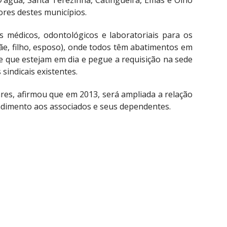
’água, Santa Terezinha, Catingueira, Emas e Olho
res destes municípios.
 médicos, odontológicos e laboratoriais para os
ãe, filho, esposo), onde todos têm abatimentos em
e que estejam em dia e pegue a requisição na sede
sindicais existentes.
res, afirmou que em 2013, será ampliada a relação
ndimento aos associados e seus dependentes.