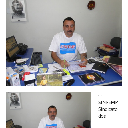
O
SINFEMP-
Sindicato
dos