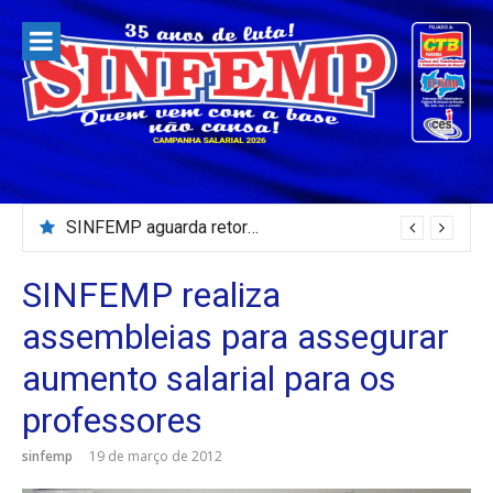
Pular
para
o
conteúdo
SINFEMP aguarda retorno as demandas dos servidores de Patos até dia 13 de agosto
SINFEMP realiza
assembleias para assegurar
aumento salarial para os
professores
sinfemp
19 de março de 2012