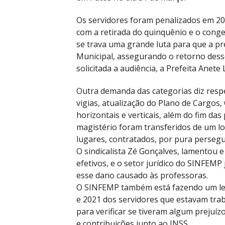
Os servidores foram penalizados em 20
com a retirada do quinquênio e o con
se trava uma grande luta para que a pr
Municipal, assegurando o retorno desse
solicitada a audiência, a Prefeita Anete
Outra demanda das categorias diz respe
vigias, atualização do Plano de Cargos,
horizontais e verticais, além do fim das
magistério foram transferidos de um lo
lugares, contratados, por pura persegui
O sindicalista Zé Gonçalves, lamentou 
efetivos, e o setor jurídico do SINFEMP 
esse dano causado às professoras.
O SINFEMP também está fazendo um leva
e 2021 dos servidores que estavam tra
para verificar se tiveram algum prejuízo
e contribuições junto ao INSS.