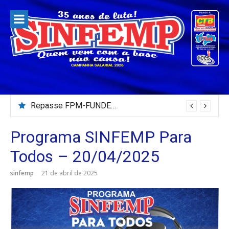
Pular
para
o
conteúdo
Repasse FPM-FUNDEB – Julho/2026
Programa SINFEMP Para
Todos – 20/04/2025
sinfemp
21 de abril de 2025