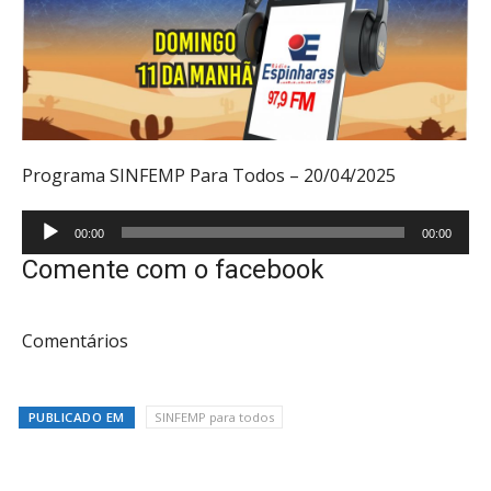
Programa SINFEMP Para Todos – 20/04/2025
Tocador
00:00
00:00
de
Comente com o facebook
áudio
Comentários
PUBLICADO EM
SINFEMP para todos