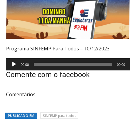
Programa SINFEMP Para Todos – 10/12/2023
Tocador
00:00
00:00
de
Comente com o facebook
áudio
Comentários
PUBLICADO EM
SINFEMP para todos