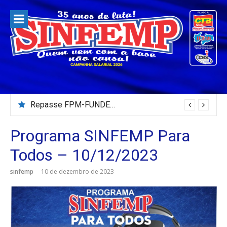
Pular
para
o
conteúdo
Repasse FPM-FUNDEB – Julho/2026
Programa SINFEMP Para
Todos – 10/12/2023
sinfemp
10 de dezembro de 2023