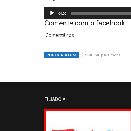
Tocador
00:00
de
Comente com o facebook
áudio
Comentários
PUBLICADO EM
SINFEMP para todos
FILIADO A: