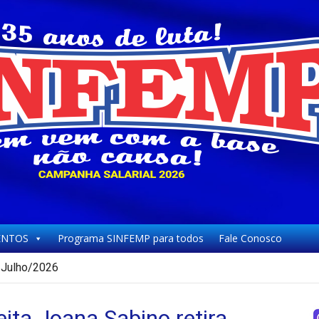
NTOS
Programa SINFEMP para todos
Fale Conosco
Julho/2026
ita Joana Sabino retira