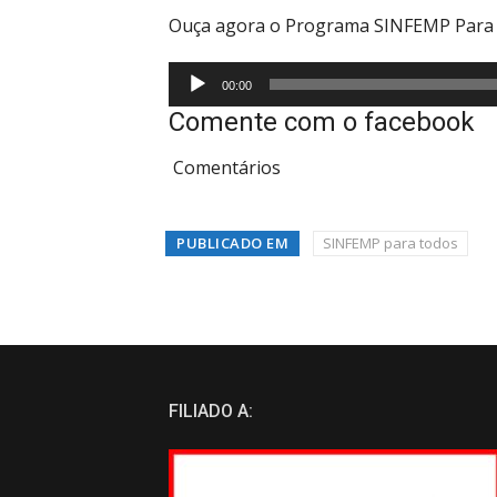
Ouça agora o Programa SINFEMP Para 
Tocador
00:00
de
Comente com o facebook
áudio
Comentários
PUBLICADO EM
SINFEMP para todos
FILIADO A: