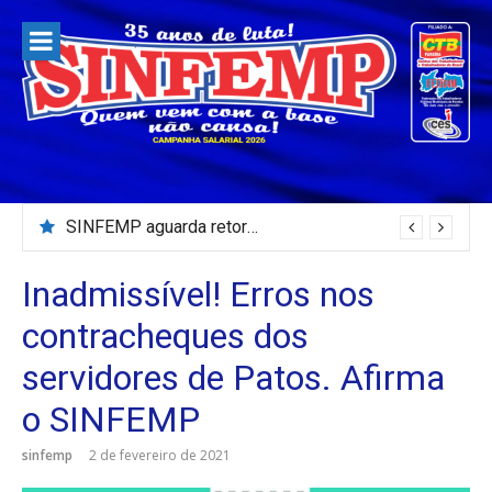
Pular
para
o
conteúdo
SINFEMP aguarda retorno as demandas dos servidores de Patos até dia 13 de agosto
Inadmissível! Erros nos
contracheques dos
servidores de Patos. Afirma
o SINFEMP
sinfemp
2 de fevereiro de 2021