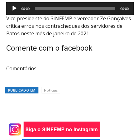
Tocador
00:00
00:00
de
Vice presidente do SINFEMP e vereador Zé Gonçalves
áudio
critica erros nos contracheques dos servidores de
Patos neste mês de janeiro de 2021.
Comente com o facebook
Comentários
PUBLICADO EM
Notícias