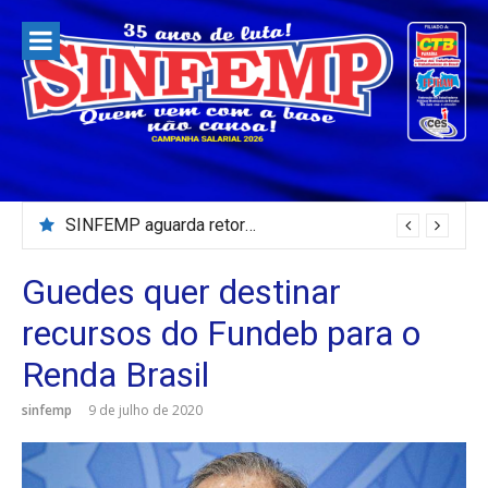
Pular
para
o
conteúdo
SINFEMP aguarda retorno as demandas dos servidores de Patos até dia 13 de agosto
Guedes quer destinar
recursos do Fundeb para o
Renda Brasil
sinfemp
9 de julho de 2020