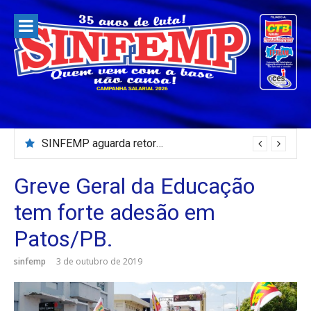
Pular
para
o
conteúdo
SINFEMP aguarda retorno as demandas dos servidores de Patos até dia 13 de agosto
Greve Geral da Educação
tem forte adesão em
Patos/PB.
sinfemp
3 de outubro de 2019