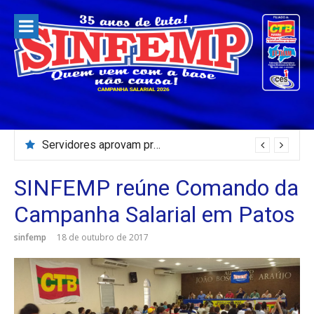
Pular
para
o
conteúdo
Servidores aprovam prestação de contas 2025 e previsão orçamentária para 2027 do SINFEMP
SINFEMP reúne Comando da
Campanha Salarial em Patos
sinfemp
18 de outubro de 2017