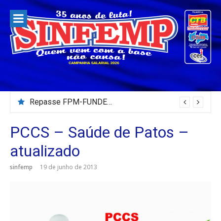
Pular
para
o
conteúdo
Repasse FPM-FUNDEB – Julho/2026
PCCS – Saúde de Patos –
atualizado
sinfemp
19 de junho de 2013